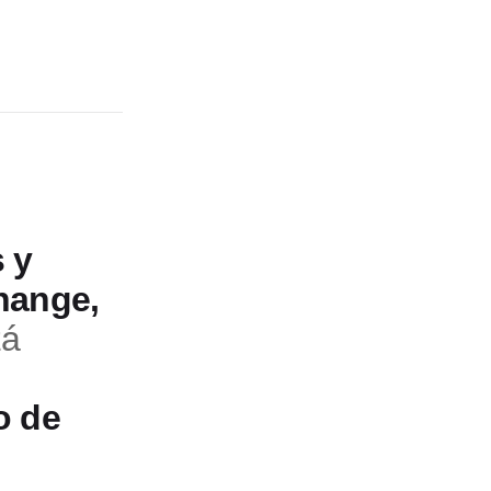
 y
hange,
zá
o de