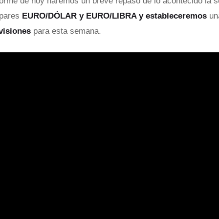
nforme de hoy haremos un breve repaso de lo acontecido la
 pares
EURO/DÓLAR y EURO/LIBRA y
estableceremos
una
visiones
para esta semana.