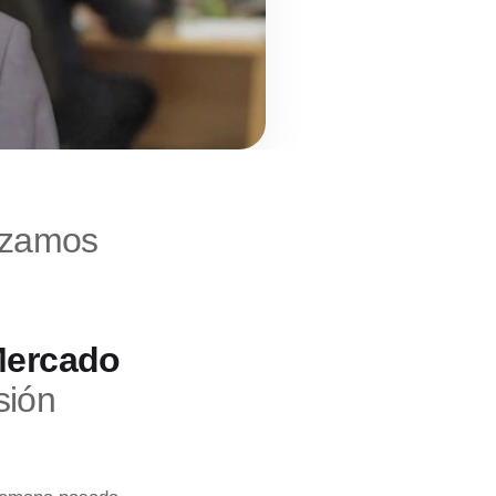
lizamos
ercado
sión