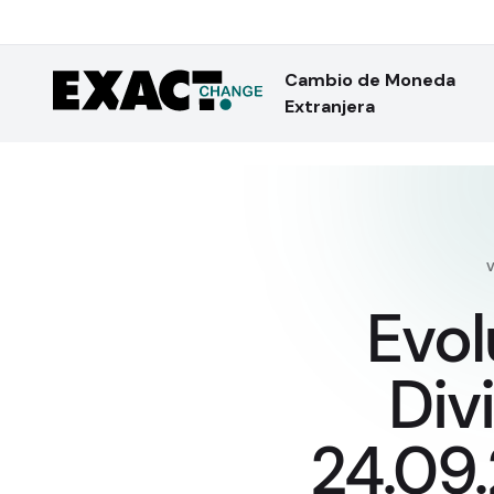
Cambio de Moneda
Extranjera
Evol
Div
24.09.