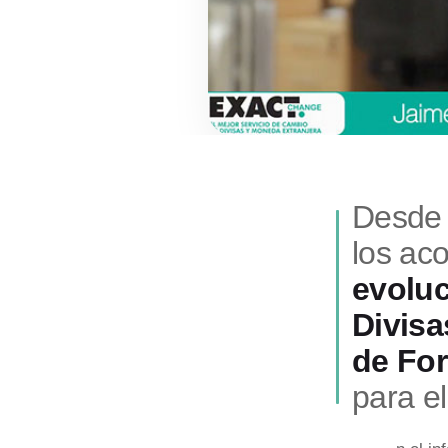
Desde
los ac
evoluc
Divisa
de Fo
para e