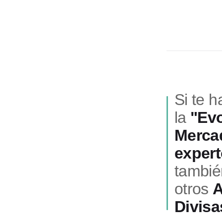
Si te h
la
"Evo
Mercad
exper
tambié
otros
A
Divisa