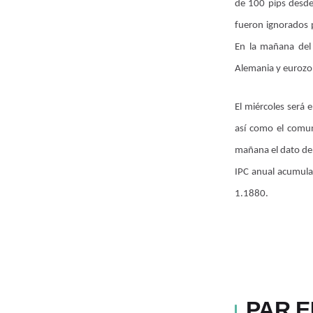
de 100 pips desde
fueron ignorados p
En la mañana del 
Alemania y eurozon
El miércoles será 
así como el comu
mañana el dato de 
IPC anual acumula
1.1880.
PAR E