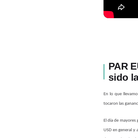
PAR E
sido l
En lo que llevamo
tocaron las gananc
El día de mayores g
USD en general y a