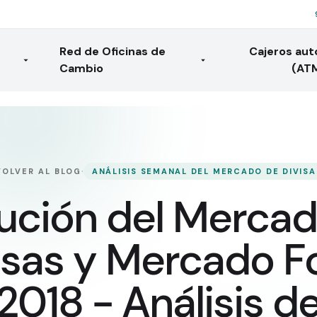
Red de Oficinas de
Cajeros au
Cambio
(AT
·
VOLVER AL BLOG
ANÁLISIS SEMANAL DEL MERCADO DE DIVISA
ución del Merca
isas y Mercado F
2018 - Análisis d