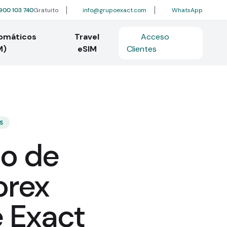
900 103 740
Gratuito
info@grupoexact.com
WhatsApp
tomáticos
Travel
Acceso
M)
eSIM
Clientes
S
do de
orex
e Exact