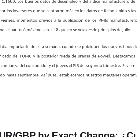
 1.1680. Los buenos datos de desempleo y del índice manufacturero de la
or los inversores que se centraron más en los datos de Reino Unido y las n
viernes, momentos previos a la publicación de los PMIs manufacturero
a, el par tocó máximos en 1.18 que no se veía desde principios de julio.
el día importante de esta semana, cuando se publiquen los nuevos tipos de
nicado del FOMC y la posterior rueda de prensa de Powell. Destacamos
confianza del consumidor y el jueves el PIB del segundo trimestre. El vierne
do hasta septiembre. Así pues, establecemos nuestros márgenes operati
UR/GBP by Exact Change: ¿Cu