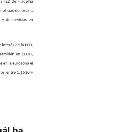
 FED de Filadelfia
oticias del brexit.
 y de servicios en
 interés de la FED,
 también en EEUU,
s en la eurozona el
vos entre 1.1610 y
ál ha