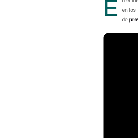
E
n el i
en los
de
pre