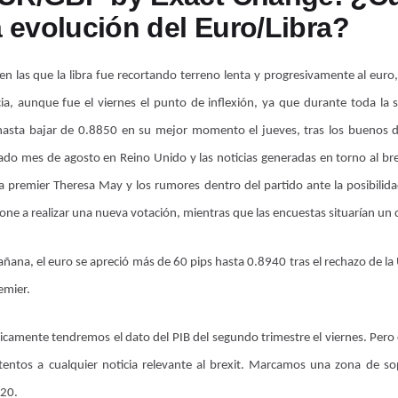
a evolución del Euro/Libra?
n las que la libra fue recortando terreno lenta y progresivamente al eur
a, aunque fue el viernes el punto de inflexión, ya que durante toda la s
asta bajar de 0.8850 en su mejor momento el jueves, tras los buenos d
ado mes de agosto en Reino Unido y las noticias generadas en torno al brex
a premier Theresa May y los rumores dentro del partido ante la posibilidad
ne a realizar una nueva votación, mientras que las encuestas situarían un cl
mañana, el euro se apreció más de 60 pips hasta 0.8940 tras el rechazo de la
emier.
icamente tendremos el dato del PIB del segundo trimestre el viernes. Per
tentos a cualquier noticia relevante al brexit. Marcamos una zona de s
020.