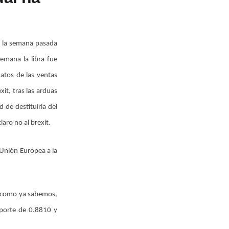
o, la semana pasada
emana la libra fue
atos de las ventas
it, tras las arduas
 de destituirla del
aro no al brexit.
 Unión Europea a la
o como ya sabemos,
oporte de 0.8810 y