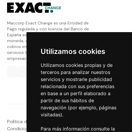
Maccorp Exact Change es una Entidad de
Pago regulada y con licencia del Banco de
España especializada en cambio de
moneda, divisas, transferencias, pagos y
cobros internacionales que presta estos
Utilizamos cookies
servicios tanto a particulares como a
empresas.
Utilizamos cookies propias y de
terceros para analizar nuestros
servicios y mostrarle publicidad
relacionada con sus preferencias
en base a un perfil elaborado a
partir de sus hábitos de
navegación (por ejemplo, páginas
visitadas).
Política de privacidad
|
Atención al Cliente
|
Aviso legal
|
Condiciones de uso web
|
Tablón de Anuncios
|
Para más información consulte la