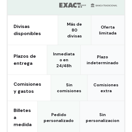
Más de
Divisas
Oferta
80
disponibles
limitada
divisas
Inmediata
Plazos de
Plazo
o en
entrega
indeterminado
24/48h
Comisiones
Sin
Comisiones
y gastos
comisiones
extra
Billetes
Pedido
Sin
a
personalizado
personalizacion
medida