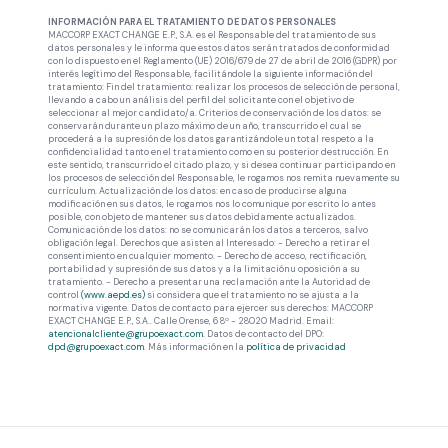
INFORMACIÓN PARA EL TRATAMIENTO DE DATOS PERSONALES
MACCORP EXACT CHANGE E.P., S.A. es el Responsable del tratamiento de sus
datos personales y le informa que estos datos serán tratados de conformidad
con lo dispuesto en el Reglamento (UE) 2016/679 de 27 de abril de 2016 (GDPR) por
interés legítimo del Responsable, facilitándole la siguiente información del
tratamiento: Fin del tratamiento: realizar los procesos de selección de personal,
llevando a cabo un análisis del perfil del solicitante con el objetivo de
seleccionar al mejor candidato/a. Criterios de conservación de los datos: se
conservarán durante un plazo máximo de un año, transcurrido el cual se
procederá a la supresión de los datos garantizándole un total respeto a la
confidencialidad tanto en el tratamiento como en su posterior destrucción. En
este sentido, transcurrido el citado plazo, y si desea continuar participando en
los procesos de selección del Responsable, le rogamos nos remita nuevamente su
currículum. Actualización de los datos: en caso de producirse alguna
modificación en sus datos, le rogamos nos lo comunique por escrito lo antes
posible, con objeto de mantener sus datos debidamente actualizados.
Comunicación de los datos: no se comunicarán los datos a terceros, salvo
obligación legal. Derechos que asisten al Interesado: - Derecho a retirar el
consentimiento en cualquier momento. - Derecho de acceso, rectificación,
portabilidad y supresión de sus datos y a la limitación u oposición a su
tratamiento. - Derecho a presentar una reclamación ante la Autoridad de
control
(www.aepd.es)
si considera que el tratamiento no se ajusta a la
normativa vigente. Datos de contacto para ejercer sus derechos: MACCORP
EXACT CHANGE E.P., S.A.. Calle Orense, 6 8º - 28020 Madrid. Email:
atencionalcliente@grupoexact.com
. Datos de contacto del DPO:
dpd@grupoexact.com
. Más información en la
política de privacidad