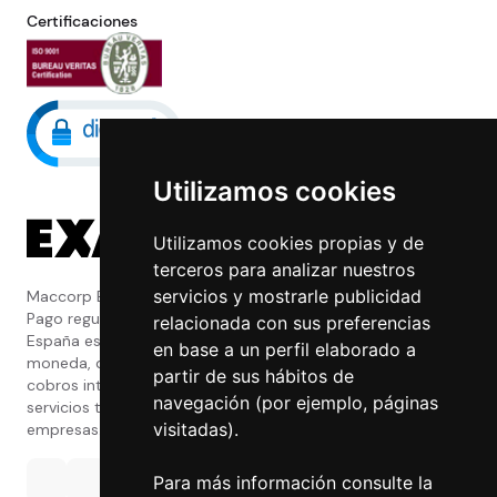
Certificaciones
Utilizamos cookies
Utilizamos cookies propias y de
terceros para analizar nuestros
servicios y mostrarle publicidad
Maccorp Exact Change es una Entidad de
Pago regulada y con licencia del Banco de
relacionada con sus preferencias
España especializada en cambio de
en base a un perfil elaborado a
moneda, divisas, transferencias, pagos y
partir de sus hábitos de
cobros internacionales que presta estos
navegación (por ejemplo, páginas
servicios tanto a particulares como a
visitadas).
empresas.
Para más información consulte la