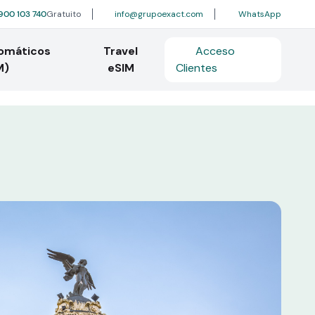
900 103 740
Gratuito
info@grupoexact.com
WhatsApp
tomáticos
Travel
Acceso
M)
eSIM
Clientes