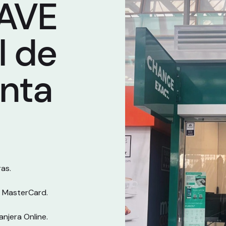
 AVE
l de
anta
as.
y MasterCard.
njera Online.