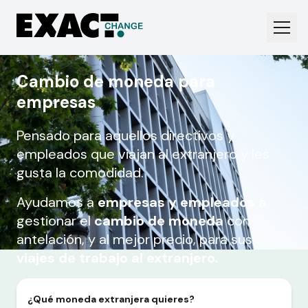
Cambio de moneda para
empresas
Pensado para aquellos directivos y
empleados que viajan al extranjero y les
gusta la comodidad.
Ayudamos a
empresas y empleados
a
gestionar el
cambio de moneda
con
antelación, y al mejor precio, para sus
viajes de trabajo al extranjero.
¿Qué moneda extranjera quieres?