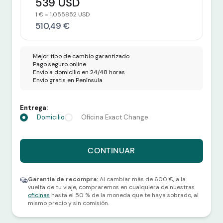
539 USD
1 € = 1,055852 USD
510,49 €
Mejor tipo de cambio garantizado
Pago seguro online
Envío a domicilio en 24/48 horas
Envío gratis en Península
Entrega:
Domicilio
Oficina Exact Change
Recibes 550 USD por 510,49 euros.
CONTINUAR
Selecciona una divisa y una cantidad para continuar.
Garantía de recompra:
Al cambiar más de 600 €, a la
vuelta de tu viaje, compraremos en cualquiera de nuestras
oficinas
hasta el 50 % de la moneda que te haya sobrado, al
mismo precio y sin comisión.