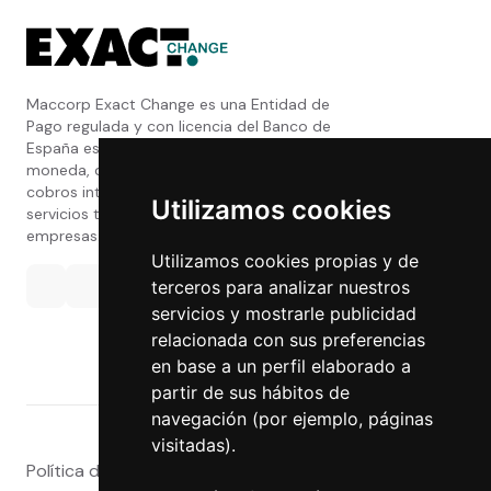
Maccorp Exact Change es una Entidad de
Pago regulada y con licencia del Banco de
España especializada en cambio de
moneda, divisas, transferencias, pagos y
cobros internacionales que presta estos
Utilizamos cookies
servicios tanto a particulares como a
empresas.
Utilizamos cookies propias y de
terceros para analizar nuestros
servicios y mostrarle publicidad
relacionada con sus preferencias
en base a un perfil elaborado a
partir de sus hábitos de
navegación (por ejemplo, páginas
visitadas).
Política de privacidad
|
Atención al Cliente
|
Aviso legal
|