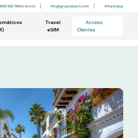
900 103 740
Gratuito
info@grupoexact.com
WhatsApp
tomáticos
Travel
Acceso
M)
eSIM
Clientes