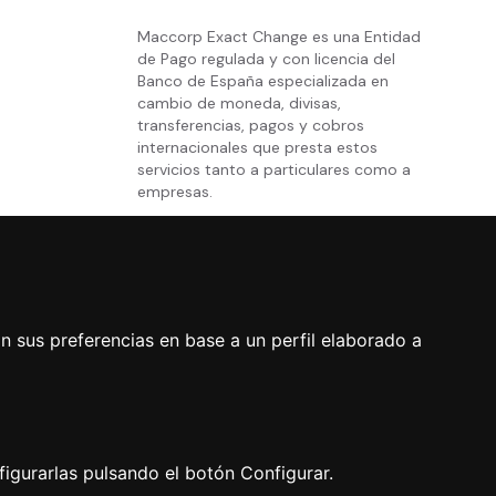
Maccorp Exact Change es una Entidad
de Pago regulada y con licencia del
Banco de España especializada en
cambio de moneda, divisas,
transferencias, pagos y cobros
internacionales que presta estos
servicios tanto a particulares como a
empresas.
n sus preferencias en base a un perfil elaborado a
Comprar moneda
ies
|
Política de Calidad
|
Canal Interno
|
Canal Externo
|
igurarlas pulsando el botón Configurar.
o resérvala sin compromiso