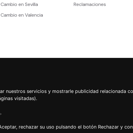
 Cambio en Sevilla
Reclamaciones
e Cambio en Valencia
ar nuestros servicios y mostrarle publicidad relacionada co
ginas visitadas).
s
.
ondiciones de uso web
|
Tablón de Anuncios
|
Política de Cook
ceptar, rechazar su uso pulsando el botón Rechazar y conf