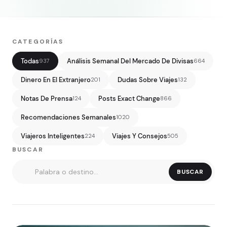
CATEGORÍAS
Todas
Análisis Semanal Del Mercado De Divisas
937
664
Dinero En El Extranjero
Dudas Sobre Viajes
201
132
Notas De Prensa
Posts Exact Change
124
866
Recomendaciones Semanales
1020
Viajeros Inteligentes
Viajes Y Consejos
224
505
BUSCAR
BUSCAR