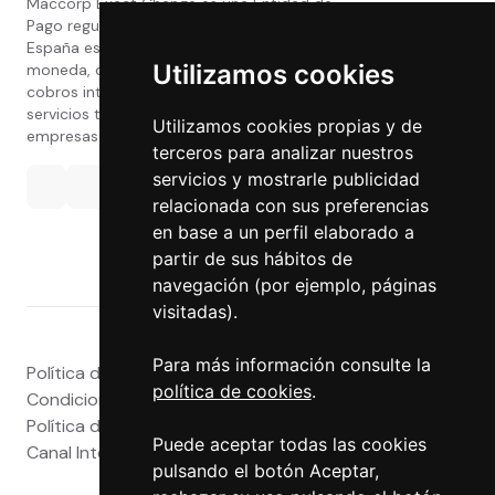
Maccorp Exact Change es una Entidad de
Pago regulada y con licencia del Banco de
España especializada en cambio de
Utilizamos cookies
moneda, divisas, transferencias, pagos y
cobros internacionales que presta estos
servicios tanto a particulares como a
Utilizamos cookies propias y de
empresas.
terceros para analizar nuestros
servicios y mostrarle publicidad
relacionada con sus preferencias
en base a un perfil elaborado a
partir de sus hábitos de
navegación (por ejemplo, páginas
visitadas).
Para más información consulte la
Política de privacidad
|
Atención al Cliente
|
Aviso legal
|
política de cookies
.
Condiciones de uso web
|
Tablón de Anuncios
|
Política de Cookies
|
Política de Calidad
|
Puede aceptar todas las cookies
Canal Interno
|
Canal Externo
|
Accesibilidad
pulsando el botón Aceptar,