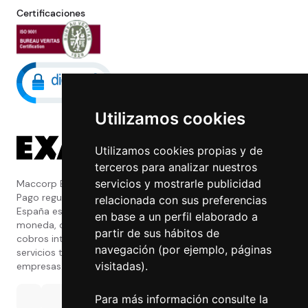
Certificaciones
Utilizamos cookies
Utilizamos cookies propias y de
terceros para analizar nuestros
servicios y mostrarle publicidad
Maccorp Exact Change es una Entidad de
Pago regulada y con licencia del Banco de
relacionada con sus preferencias
España especializada en cambio de
en base a un perfil elaborado a
moneda, divisas, transferencias, pagos y
partir de sus hábitos de
cobros internacionales que presta estos
navegación (por ejemplo, páginas
servicios tanto a particulares como a
visitadas).
empresas.
Para más información consulte la