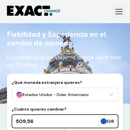
Fiabilidad y Experiencia en el
cambio de moneda
Escuchando a los Viajeros desde hace más
de 30 años
¿Qué moneda extranjera quieres?
Estados Unidos - Dolar Americano
¿Cuánto quieres cambiar?
Cantidad en euros
EUR