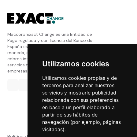
Maccorp Exact Change es una Entidad de
Pago regulada y con licencia del Banco de
España especializada en cambio de
moneda, divisas, transferencias, pagos y
cobros internacionales que presta estos
Utilizamos cookies
servicios tanto a particulares como a
empresas.
Utilizamos cookies propias y de
terceros para analizar nuestros
servicios y mostrarle publicidad
relacionada con sus preferencias
en base a un perfil elaborado a
partir de sus hábitos de
navegación (por ejemplo, páginas
visitadas).
Política de privacidad
|
Atención al Cliente
|
Aviso legal
|