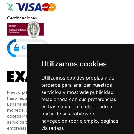
Certificaciones
Utilizamos cookies
Utilizamos cookies propias y de
terceros para analizar nuestros
servicios y mostrarle publicidad
Maccorp Exact Change es una Entidad de
Pago regulada y con licencia del Banco de
relacionada con sus preferencias
España especializada en cambio de
en base a un perfil elaborado a
moneda, divisas, transferencias, pagos y
partir de sus hábitos de
cobros internacionales que presta estos
navegación (por ejemplo, páginas
servicios tanto a particulares como a
visitadas).
empresas.