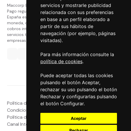
servicios y mostrarle publicidad
Maccorp Exact Change es una Entidad de
Pago regulada y con licencia del Banco de
relacionada con sus preferencias
España especializada en cambio de
en base a un perfil elaborado a
moneda, divisas, transferencias, pagos y
partir de sus hábitos de
cobros internacionales que presta estos
navegación (por ejemplo, páginas
servicios tanto a particulares como a
visitadas).
empresas.
Para más información consulte la
política de cookies
.
Puede aceptar todas las cookies
pulsando el botón Aceptar,
rechazar su uso pulsando el botón
Rechazar y configurarlas pulsando
Política de privacidad
|
Atención al Cliente
|
Aviso legal
|
el botón Configurar.
Condiciones de uso web
|
Tablón de Anuncios
|
Política de Cookies
|
Política de Calidad
|
Aceptar
Canal Interno
|
Canal Externo
|
Accesibilidad
Rechazar