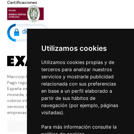
Certificaciones
Utilizamos cookies
Utilizamos cookies propias y de
terceros para analizar nuestros
servicios y mostrarle publicidad
Maccorp Exact Change es una Entidad de
Pago regulada y con licencia del Banco de
relacionada con sus preferencias
España especializada en cambio de
en base a un perfil elaborado a
moneda, divisas, transferencias, pagos y
partir de sus hábitos de
cobros internacionales que presta estos
navegación (por ejemplo, páginas
servicios tanto a particulares como a
visitadas).
empresas.
Para más información consulte la