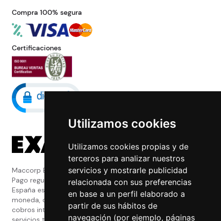
Compra 100% segura
Certificaciones
Utilizamos cookies
Utilizamos cookies propias y de
terceros para analizar nuestros
servicios y mostrarle publicidad
Maccorp Exact Change es una Entidad de
Pago regulada y con licencia del Banco de
relacionada con sus preferencias
España especializada en cambio de
en base a un perfil elaborado a
moneda, divisas, transferencias, pagos y
partir de sus hábitos de
cobros internacionales que presta estos
navegación (por ejemplo, páginas
servicios tanto a particulares como a