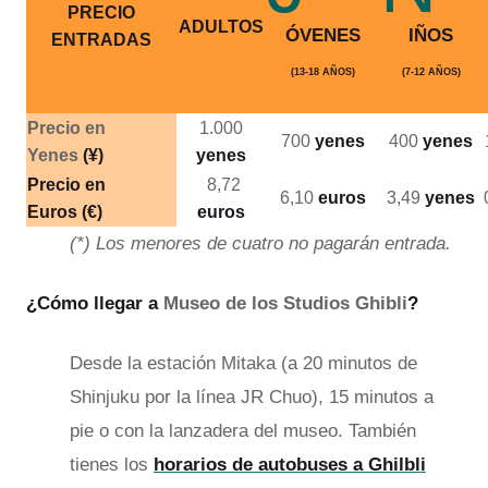
PRECIO
ADULTOS
ÓVENES
IÑOS
ENTRADAS
(13-18 AÑOS)
(7-12 AÑOS)
Precio en
1.000
700
yenes
400
yenes
Yenes
(¥)
yenes
Precio en
8,72
6,10
euros
3,49
yenes
Euros
(€)
euros
(*) Los menores de cuatro no pagarán entrada.
¿Cómo llegar a
Museo de los Studios Ghibli
?
Desde la estación Mitaka (a 20 minutos de
Shinjuku por la línea JR Chuo), 15 minutos a
pie o con la lanzadera del museo. También
tienes los
horarios de autobuses a Ghilbli