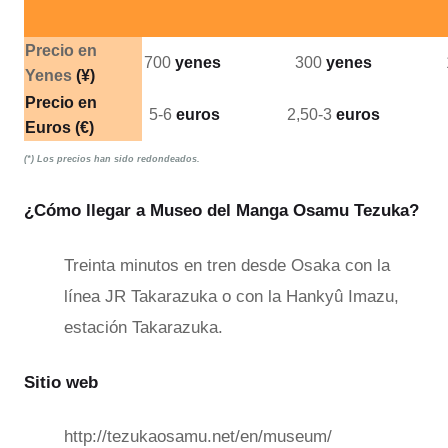
Precio en
700
yenes
300
yenes
Yenes
(¥)
Precio en
5-6
euros
2,50-3
euros
Euros
(€)
(*) Los precios han sido redondeados.
¿Cómo llegar a Museo del Manga Osamu Tezuka?
Treinta minutos en tren desde Osaka con la
línea JR Takarazuka o con la Hankyû Imazu,
estación Takarazuka.
Sitio web
http://tezukaosamu.net/en/museum/