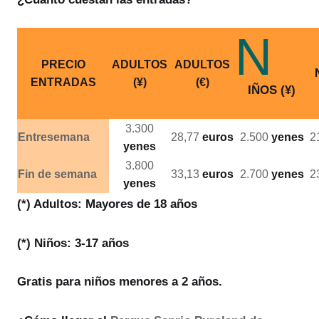
N
PRECIO
ADULTOS
ADULTOS
ENTRADAS
(¥)
(€)
IÑOS (¥)
3.300
Entresemana
28,77
euros
2.500
yenes
2
yenes
3.800
Fin de semana
33,13
euros
2.700
yenes
2
yenes
(*) Adultos: Mayores de 18 años
(*) Niños: 3-17 años
Gratis para niños menores a 2 años.