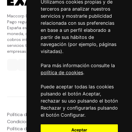
Utilizamos cookies propias y de
terceros para analizar nuestros
servicios y mostrarle publicidad
Maccorp Exact Change es una Entidad de
Pago regulada y con licencia del Banco de
relacionada con sus preferencias
España especializada en cambio de
en base a un perfil elaborado a
moneda, divisas, transferencias, pagos y
partir de sus hábitos de
cobros internacionales que presta estos
navegación (por ejemplo, páginas
servicios tanto a particulares como a
visitadas).
empresas.
Para más información consulte la
política de cookies
.
Puede aceptar todas las cookies
pulsando el botón Aceptar,
rechazar su uso pulsando el botón
Rechazar y configurarlas pulsando
Política de privacidad
|
Atención al Cliente
|
Aviso legal
|
el botón Configurar.
Condiciones de uso web
|
Tablón de Anuncios
|
Política de Cookies
|
Política de Calidad
|
Aceptar