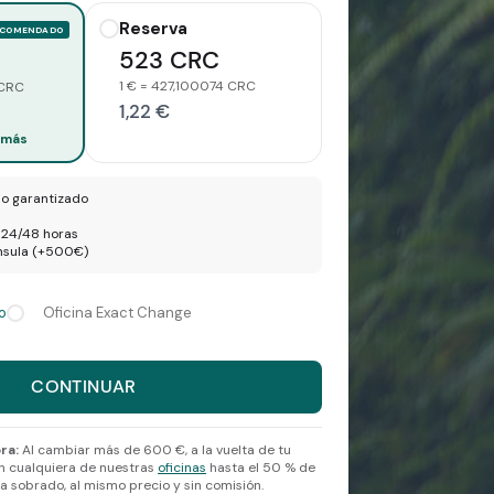
Reserva
ECOMENDADO
523 CRC
1 € = 427,100074 CRC
 CRC
1,22 €
 más
io garantizado
n 24/48 horas
ínsula (+500€)
o
Oficina Exact Change
r 1,22 euros.
CONTINUAR
sa y una cantidad para continuar.
ra:
Al cambiar más de 600 €, a la vuelta de tu
n cualquiera de nuestras
oficinas
hasta el 50 % de
 sobrado, al mismo precio y sin comisión.