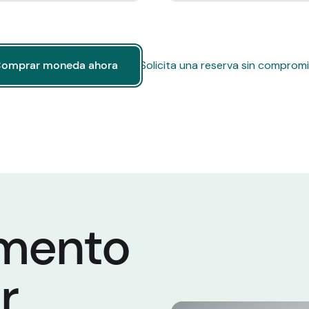
omprar moneda ahora
Solicita una reserva sin comprom
omprar moneda ahora
omento
r