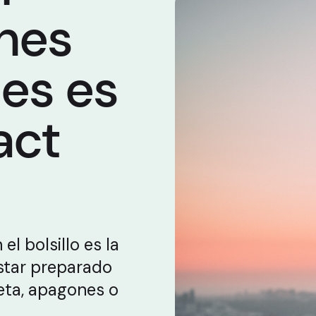
ones
ses es
act
 el bolsillo es la
star preparado
jeta, apagones o