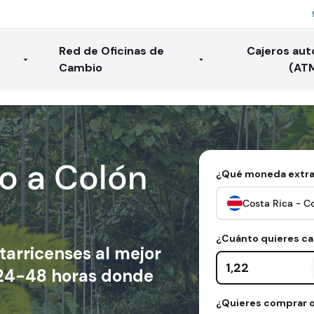
Red de Oficinas de
Cajeros au
Cambio
(AT
o a Colón
¿Qué moneda extra
Costa Rica - C
¿Cuánto quieres c
tarricenses
al mejor
Cantidad en euros
n 24-48 horas donde
¿Quieres comprar o