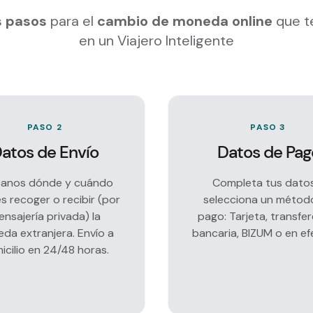
os pasos
para el
cambio de moneda online
que t
en un Viajero Inteligente
PASO 2
PASO 3
atos de Envío
Datos de Pag
canos dónde y cuándo
Completa tus dato
s recoger o recibir (por
selecciona un métod
nsajería privada) la
pago: Tarjeta, transfe
da extranjera. Envío a
bancaria, BIZUM o en ef
icilio en 24/48 horas.