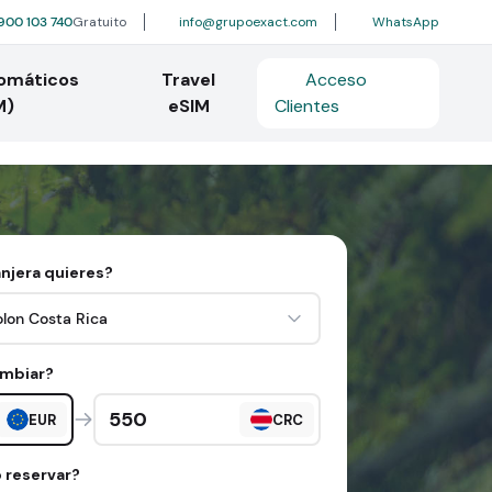
900 103 740
Gratuito
info@grupoexact.com
WhatsApp
tomáticos
Travel
Acceso
M)
eSIM
Clientes
njera quieres?
olon Costa Rica
ambiar?
Cantidad en divisa extranjera
EUR
CRC
 reservar?