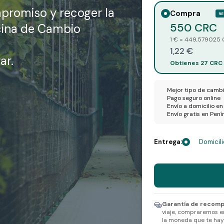
mpromiso
y recoger la
Compra
R
550 CRC
cina de Cambio
1 € = 449,579025
1,22 €
ar.
Obtienes 27 CRC
Mejor tipo de camb
Pago seguro online
Envío a domicilio e
Envío gratis en Pen
Entrega:
Domicili
Recibes 550 CRC po
Selecciona una divi
Garantía de recomp
viaje, compraremos e
la moneda que te haya