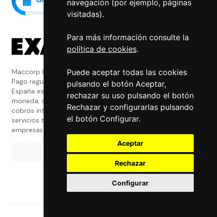
navegación (por ejemplo, páginas
visitadas).
Para más información consulte la
política de cookies
.
Puede aceptar todas las cookies
Maccorp Exact Change es una Entidad de
Pago regulada y con licencia del Banco de
pulsando el botón Aceptar,
España especializada en cambio de
rechazar su uso pulsando el botón
moneda, divisas, transferencias, pagos y
Rechazar y configurarlas pulsando
cobros internacionales que presta estos
el botón Configurar.
servicios tanto a particulares como a
empresas.
Aceptar
Rechazar
Configurar