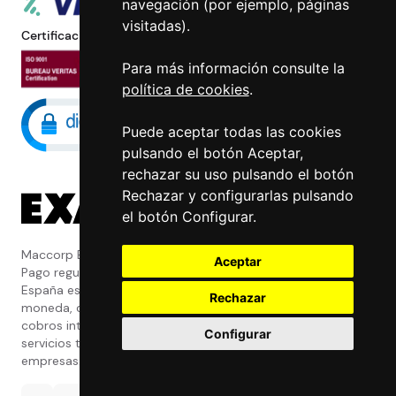
navegación (por ejemplo, páginas
visitadas).
Certificaciones
Para más información consulte la
política de cookies
.
Puede aceptar todas las cookies
pulsando el botón Aceptar,
rechazar su uso pulsando el botón
Rechazar y configurarlas pulsando
el botón Configurar.
Maccorp Exact Change es una Entidad de
Aceptar
Pago regulada y con licencia del Banco de
España especializada en cambio de
Rechazar
moneda, divisas, transferencias, pagos y
cobros internacionales que presta estos
Configurar
servicios tanto a particulares como a
empresas.