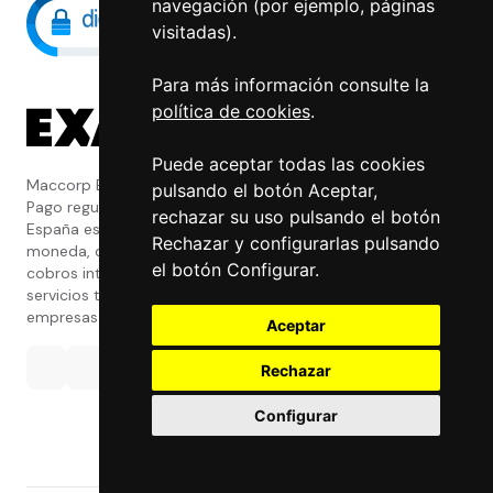
navegación (por ejemplo, páginas
visitadas).
Para más información consulte la
política de cookies
.
Puede aceptar todas las cookies
Maccorp Exact Change es una Entidad de
pulsando el botón Aceptar,
Pago regulada y con licencia del Banco de
rechazar su uso pulsando el botón
España especializada en cambio de
Rechazar y configurarlas pulsando
moneda, divisas, transferencias, pagos y
el botón Configurar.
cobros internacionales que presta estos
servicios tanto a particulares como a
empresas.
Aceptar
Rechazar
Configurar