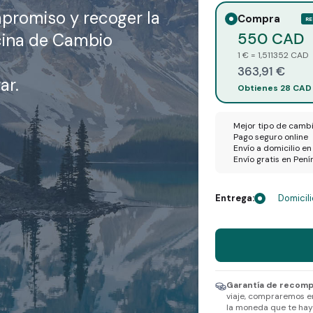
mpromiso
y recoger la
Compra
R
550 CAD
cina de Cambio
1 € = 1,511352 CAD
363,91 €
ar.
Obtienes 28 CAD
Mejor tipo de camb
Pago seguro online
Envío a domicilio e
Envío gratis en Pen
Entrega:
Domicili
Recibes 550 CAD po
Selecciona una divi
Garantía de recomp
viaje, compraremos e
la moneda que te haya