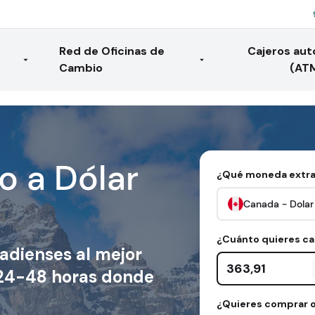
Red de Oficinas de
Cajeros au
Cambio
(AT
o a Dólar
¿Qué moneda extra
Canada - Dolar
¿Cuánto quieres c
adienses
al mejor
Cantidad en euros
n 24-48 horas donde
¿Quieres comprar o