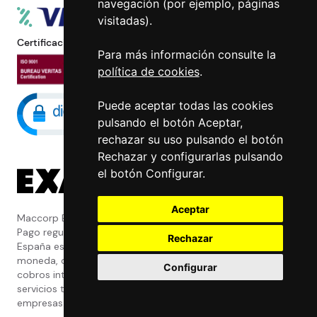
navegación (por ejemplo, páginas
visitadas).
Certificaciones
Para más información consulte la
política de cookies
.
Puede aceptar todas las cookies
pulsando el botón Aceptar,
rechazar su uso pulsando el botón
Rechazar y configurarlas pulsando
el botón Configurar.
Aceptar
Maccorp Exact Change es una Entidad de
Pago regulada y con licencia del Banco de
Rechazar
España especializada en cambio de
moneda, divisas, transferencias, pagos y
Configurar
cobros internacionales que presta estos
servicios tanto a particulares como a
empresas.