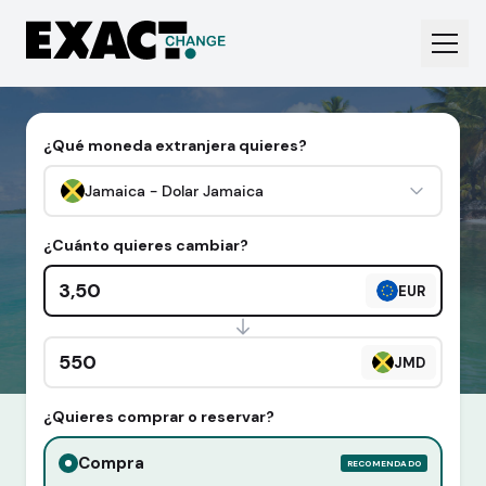
¿Qué moneda extranjera quieres?
Jamaica - Dolar Jamaica
¿Cuánto quieres cambiar?
Cantidad en euros
EUR
Cantidad en divisa extranjera
JMD
¿Quieres comprar o reservar?
Compra
RECOMENDADO