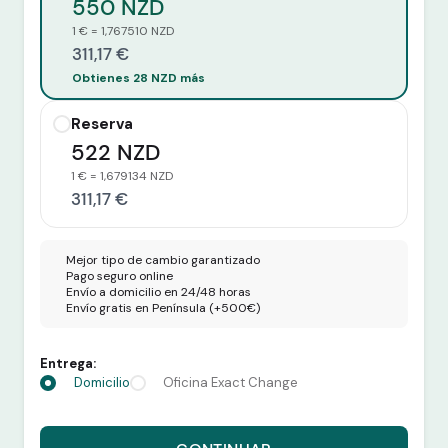
550 NZD
1 € = 1,767510 NZD
311,17 €
Obtienes 28 NZD más
Reserva
522 NZD
1 € = 1,679134 NZD
311,17 €
Mejor tipo de cambio garantizado
Pago seguro online
Envío a domicilio en 24/48 horas
Envío gratis en Península (+500€)
Entrega:
Domicilio
Oficina Exact Change
Recibes 550 NZD por 311,17 euros.