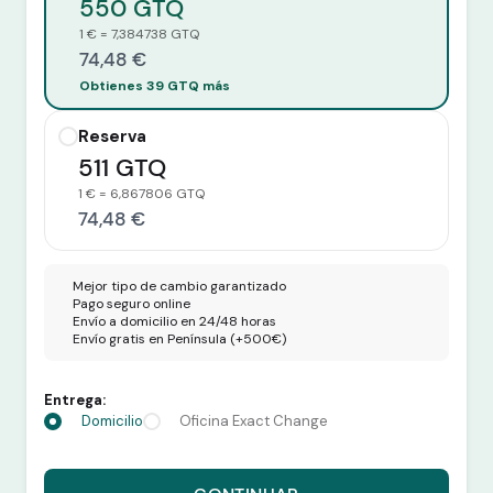
550 GTQ
1 € = 7,384738 GTQ
74,48 €
Obtienes 39 GTQ más
Reserva
511 GTQ
1 € = 6,867806 GTQ
74,48 €
Mejor tipo de cambio garantizado
Pago seguro online
Envío a domicilio en 24/48 horas
Envío gratis en Península (+500€)
Entrega:
Domicilio
Oficina Exact Change
Recibes 550 GTQ por 74,48 euros.