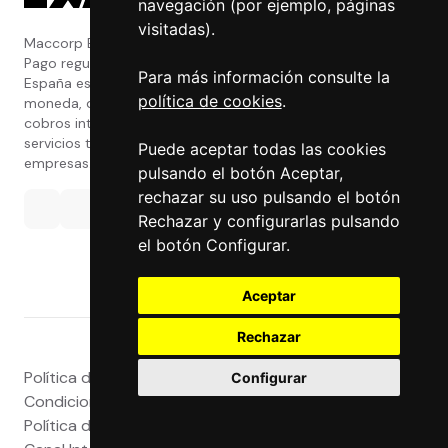
navegación (por ejemplo, páginas
visitadas).
Maccorp Exact Change es una Entidad de
Pago regulada y con licencia del Banco de
Para más información consulte la
España especializada en cambio de
política de cookies
.
moneda, divisas, transferencias, pagos y
cobros internacionales que presta estos
servicios tanto a particulares como a
Puede aceptar todas las cookies
empresas.
pulsando el botón Aceptar,
rechazar su uso pulsando el botón
Rechazar y configurarlas pulsando
el botón Configurar.
Aceptar
Rechazar
Política de privacidad
|
Atención al Cliente
|
Aviso legal
|
Configurar
Condiciones de uso web
|
Tablón de Anuncios
|
Política de Cookies
|
Política de Calidad
|