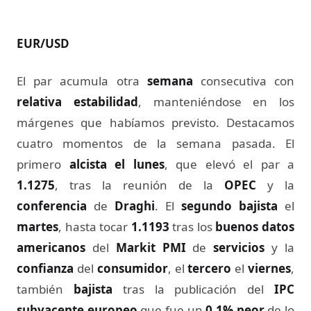
EUR/USD
El par acumula otra
semana
consecutiva con
relativa estabilidad
, manteniéndose en los
márgenes que habíamos previsto. Destacamos
cuatro momentos de la semana pasada. El
primero
alcista el lunes
, que elevó el par a
1.1275
, tras la reunión de la
OPEC
y la
conferencia
de
Draghi
. El
segundo bajista
el
martes
, hasta tocar
1.1193
tras los
buenos datos
americanos
del
Markit PMI
de
servicios
y la
confianza
del
consumidor
, el
tercero
el
viernes
,
también
bajista
tras la publicación del
IPC
subyacente europeo
que fue un
0.1% peor
de lo