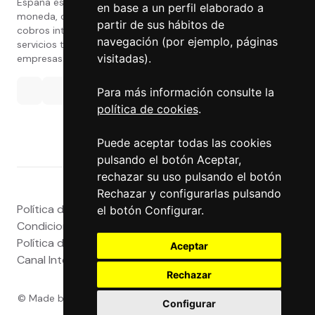
España especializada en cambio de
en base a un perfil elaborado a
moneda, divisas, transferencias, pagos y
partir de sus hábitos de
cobros internacionales que presta estos
navegación (por ejemplo, páginas
servicios tanto a particulares como a
visitadas).
empresas.
Para más información consulte la
política de cookies
.
Puede aceptar todas las cookies
pulsando el botón Aceptar,
rechazar su uso pulsando el botón
Rechazar y configurarlas pulsando
Política de privacidad
|
Atención al Cliente
|
Aviso legal
|
el botón Configurar.
Condiciones de uso web
|
Tablón de Anuncios
|
Política de Cookies
|
Política de Calidad
|
Aceptar
Canal Interno
|
Canal Externo
|
Accesibilidad
Rechazar
© Made by
Grupo Exact
- Powered by
Grupo Exact
- Todos
Configurar
los derechos reservados