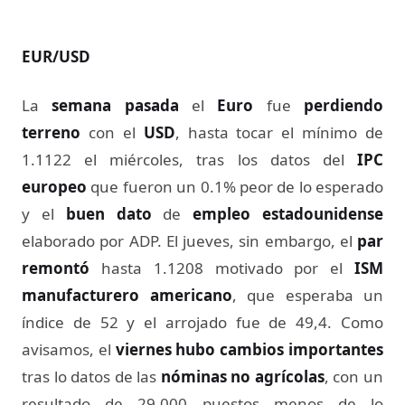
EUR/USD
La
semana pasada
el
Euro
fue
perdiendo
terreno
con el
USD
, hasta tocar el mínimo de
1.1122 el miércoles, tras los datos del
IPC
europeo
que fueron un 0.1% peor de lo esperado
y el
buen dato
de
empleo estadounidense
elaborado por ADP. El jueves, sin embargo, el
par
remontó
hasta 1.1208 motivado por el
ISM
manufacturero americano
, que esperaba un
índice de 52 y el arrojado fue de 49,4. Como
avisamos, el
viernes hubo cambios importantes
tras lo datos de las
nóminas no agrícolas
, con un
resultado de 29.000 puestos menos de lo