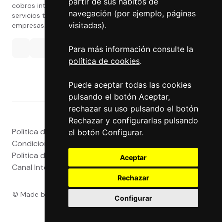
partir de sus hábitos de
cobros internacionales que presta estos
navegación (por ejemplo, páginas
servicios tanto a particulares como a
visitadas).
empresas.
Para más información consulte la
política de cookies
.
Puede aceptar todas las cookies
pulsando el botón Aceptar,
rechazar su uso pulsando el botón
Rechazar y configurarlas pulsando
Política de privacidad
|
Atención al Cliente
|
Aviso legal
|
el botón Configurar.
Condiciones de uso web
|
Tablón de Anuncios
|
Política de Cookies
|
Política de Calidad
|
Aceptar
Canal Interno
|
Canal Externo
|
Accesibilidad
Rechazar
© Made by
Grupo Exact
- Powered by
Grupo Exact
- Todos
Configurar
los derechos reservados