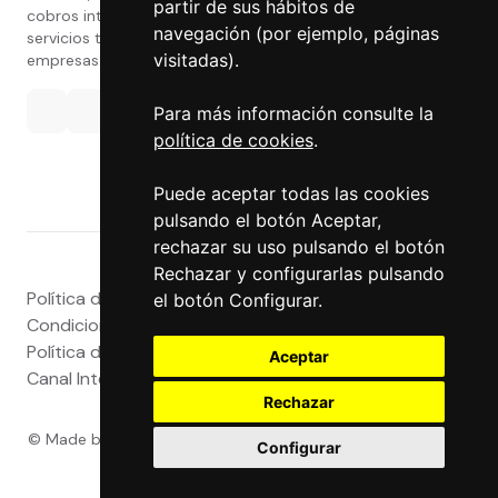
partir de sus hábitos de
cobros internacionales que presta estos
navegación (por ejemplo, páginas
servicios tanto a particulares como a
visitadas).
empresas.
Para más información consulte la
política de cookies
.
Puede aceptar todas las cookies
pulsando el botón Aceptar,
rechazar su uso pulsando el botón
Rechazar y configurarlas pulsando
Política de privacidad
|
Atención al Cliente
|
Aviso legal
|
el botón Configurar.
Condiciones de uso web
|
Tablón de Anuncios
|
Política de Cookies
|
Política de Calidad
|
Aceptar
Canal Interno
|
Canal Externo
|
Accesibilidad
Rechazar
© Made by
Grupo Exact
- Powered by
Grupo Exact
- Todos
Configurar
los derechos reservados