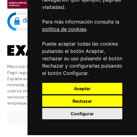
visitadas).
Para más información consulte la
política de cookies
.
Puede aceptar todas las cookies
pulsando el botón Aceptar,
rechazar su uso pulsando el botón
Rechazar y configurarlas pulsando
Maccorp Exact Change es una Entidad de
Pago regulada y con licencia del Banco de
el botón Configurar.
España especializada en cambio de
moneda, divisas, transferencias, pagos y
Aceptar
cobros internacionales que presta estos
servicios tanto a particulares como a
Rechazar
empresas.
Configurar