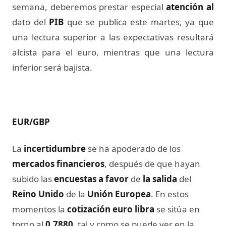
semana, deberemos prestar especial
atención al
dato del
PIB
que se publica este martes, ya que
una lectura superior a las expectativas resultará
alcista para el euro, mientras que una lectura
inferior será bajista.
EUR/GBP
La
incertidumbre
se ha apoderado de los
mercados financieros
, después de que hayan
subido las
encuestas a favor
de
la salida
del
Reino Unido
de la
Unión Europea
. En estos
momentos la
cotización euro libra
se sitúa en
torno al
0,7880
, tal y como se puede ver en la