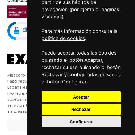
Certificaciones
partir de sus hábitos de
navegación (por ejemplo, páginas
visitadas).
Para más información consulte la
política de cookies
.
Puede aceptar todas las cookies
pulsando el botón Aceptar,
rechazar su uso pulsando el botón
Rechazar y configurarlas pulsando
Maccorp Exact Change es una Entidad de
Pago regulada y con licencia del Banco de
el botón Configurar.
España especializada en cambio de
moneda, divisas, transferencias, pagos y
Aceptar
cobros internacionales que presta estos
servicios tanto a particulares como a
Rechazar
empresas.
Configurar