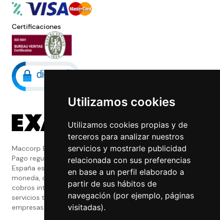
Certificaciones
Utilizamos cookies
Utilizamos cookies propias y de
terceros para analizar nuestros
servicios y mostrarle publicidad
Maccorp Exact Change es una Entidad de
Pago regulada y con licencia del Banco de
relacionada con sus preferencias
España especializada en cambio de
en base a un perfil elaborado a
moneda, divisas, transferencias, pagos y
partir de sus hábitos de
cobros internacionales que presta estos
navegación (por ejemplo, páginas
servicios tanto a particulares como a
visitadas).
empresas.