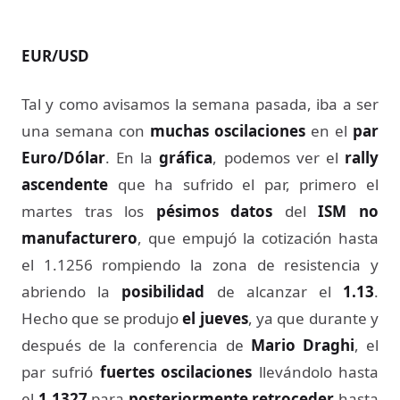
EUR/USD
Tal y como avisamos la semana pasada, iba a ser
una semana con
muchas oscilaciones
en el
par
Euro/Dólar
. En la
gráfica
, podemos ver el
rally
ascendente
que ha sufrido el par, primero el
martes tras los
pésimos datos
del
ISM no
manufacturero
, que empujó la cotización hasta
el 1.1256 rompiendo la zona de resistencia y
abriendo la
posibilidad
de alcanzar el
1.13
.
Hecho que se produjo
el jueves
, ya que durante y
después de la conferencia de
Mario Draghi
, el
par sufrió
fuertes oscilaciones
llevándolo hasta
el
1.1327
para
posteriormente retroceder
hasta