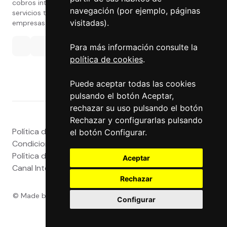
cobros internacionales que presta estos
navegación (por ejemplo, páginas
servicios tanto a particulares como a
visitadas).
empresas.
Para más información consulte la
política de cookies
.
Puede aceptar todas las cookies
pulsando el botón Aceptar,
rechazar su uso pulsando el botón
Rechazar y configurarlas pulsando
Política de privacidad
|
Atención al Cliente
|
Aviso legal
|
el botón Configurar.
Condiciones de uso web
|
Tablón de Anuncios
|
Política de Cookies
|
Política de Calidad
|
Aceptar
Canal Interno
|
Canal Externo
|
Accesibilidad
Rechazar
© Made by
Grupo Exact
- Powered by
Grupo Exact
- Todos
Configurar
los derechos reservados