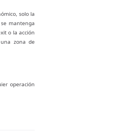
ómico, solo la
r se mantenga
it o la acción
s una zona de
uier operación