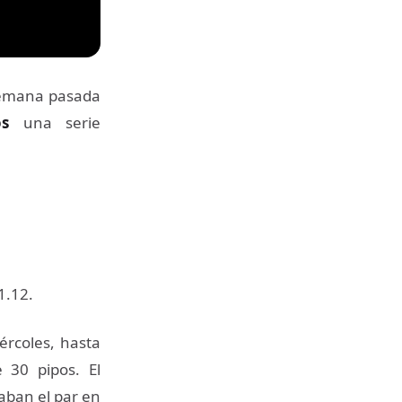
semana pasada
s
una serie
1.12.
ércoles, hasta
30 pipos. El
aban el par en