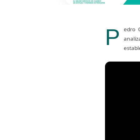
P
edro 
analiz
establ