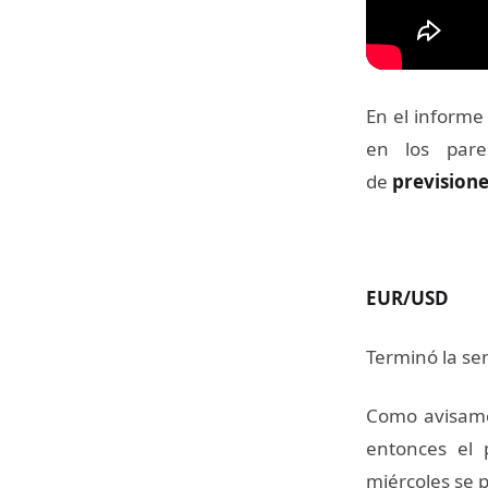
En el informe
en los par
de
prevision
EUR/USD
Terminó la se
Como avisamos
entonces el 
miércoles se 