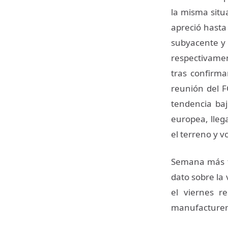
la misma situa
apreció hasta 
subyacente y 
respectivamen
tras confirma
reunión del F
tendencia baj
europea, llega
el terreno y v
Semana más tr
dato sobre la
el viernes r
manufacturero