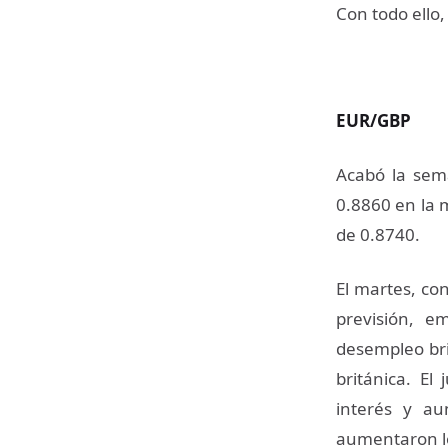
Con todo ello
EUR/GBP
Acabó la sema
0.8860 en la 
de 0.8740.
El martes, co
previsión, e
desempleo bri
británica. El
interés y a
aumentaron los