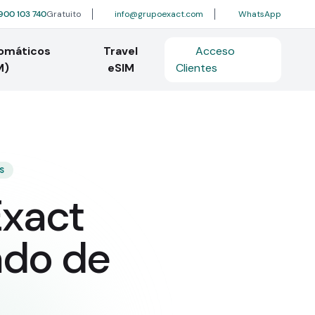
900 103 740
Gratuito
info@grupoexact.com
WhatsApp
tomáticos
Travel
Acceso
M)
eSIM
Clientes
S
Exact
ado de