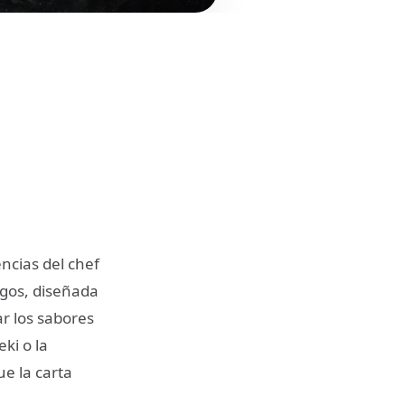
encias del chef
egos, diseñada
ar los sabores
ki o la
ue la carta