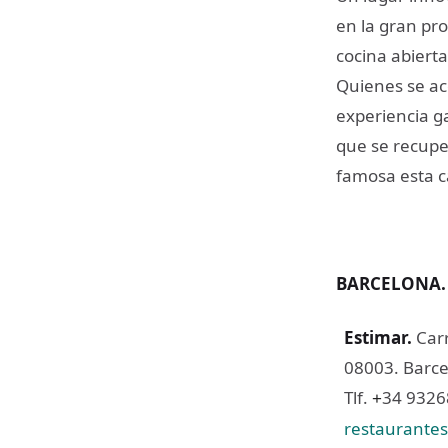
en la gran pr
cocina abiert
Quienes se ac
experiencia g
que se recupe
famosa esta c
BARCELONA.
Estimar
.
Car
08003. Barce
Tlf.
34 932
+
restaurante