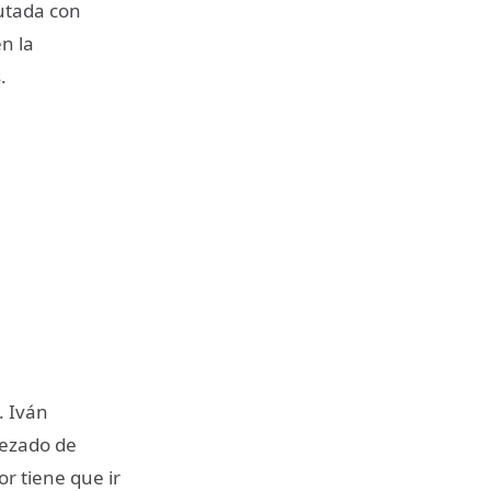
cutada con
n la
.
. Iván
iezado de
r tiene que ir