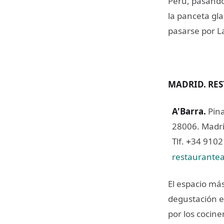
Perú, pasando
la panceta gl
pasarse por La
MADRID. RE
A'Barra
.
Pina
28006. Madri
Tlf.
34 910
+
restaurante
El espacio más
degustación e
por los cocine