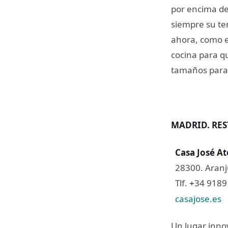
por encima de
siempre su te
ahora, como el
cocina para q
tamaños para 
MADRID. RES
Casa José Ate
28300. Aranj
Tlf.
34 918
+
casajose.es
Un lugar inno