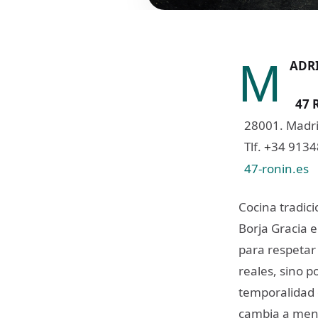
M
ADR
47 
28001. Madri
Tlf.
34 913
+
47-ronin.es
Cocina tradici
Borja Gracia e
para respetar 
reales, sino p
temporalidad d
cambia a men