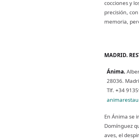
cocciones y lo
precisión, con
memoria, pero
MADRID. RE
Ánima
.
Alber
28036. Madri
Tlf.
34 913
+
animarestau
En Ánima se in
Domínguez quie
aves, el despi