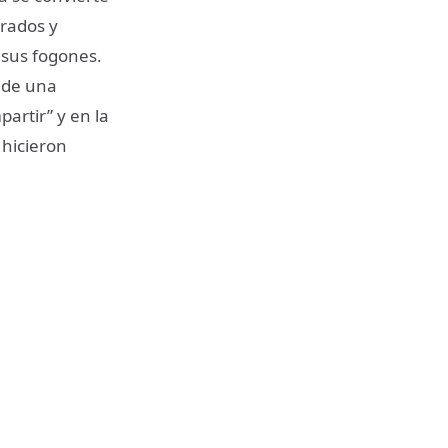
drados y
 sus fogones.
 de una
artir” y en la
 hicieron