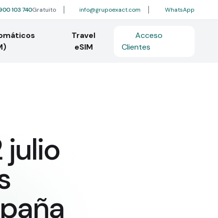
900 103 740
Gratuito
info@grupoexact.com
WhatsApp
tomáticos
Travel
Acceso
M)
eSIM
Clientes
julio
s
spaña