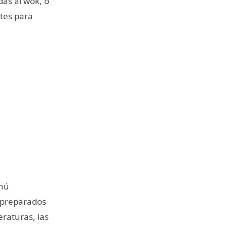
das al wok, o
tes para
enú
 preparados
eraturas, las