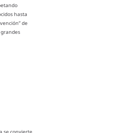
spetando
cidos hasta
rvención” de
n grandes
a se convierte