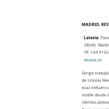
MADRID. RE
Latasia
.
Pase
28046. Madri
Tlf.
34 915
+
latasia.es
Sergio trabaj
de Urkiola Men
esas influenc
visible desde
clientes plato