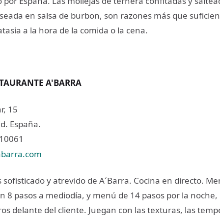
 por España. Las mollejas de ternera confitadas y saltea
aseada en salsa de burbon, son razones más que suficien
tasia a la hora de la comida o la cena.
STAURANTE A'BARRA
r, 15
d. España.
210061
abarra.com
 sofisticado y atrevido de A´Barra. Cocina en directo. M
n 8 pasos a mediodía, y menú de 14 pasos por la noche,
ros delante del cliente. Juegan con las texturas, las temp