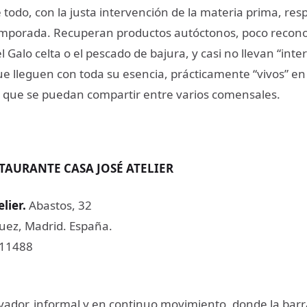
 todo, con la justa intervención de la materia prima, re
mporada. Recuperan productos autóctonos, poco recono
 Galo celta o el pescado de bajura, y casi no llevan “inte
ue lleguen con toda su esencia, prácticamente “vivos” e
que se puedan compartir entre varios comensales.
TAURANTE CASA JOSÉ ATELIER
lier
.
Abastos, 32
uez, Madrid. España.
911488
vador, informal y en continuo movimiento, donde la barr