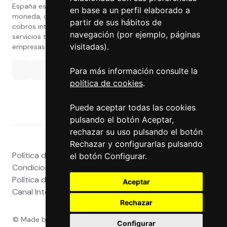
España especializada en cambio de
en base a un perfil elaborado a
moneda, divisas, transferencias, pagos y
partir de sus hábitos de
cobros internacionales que presta estos
navegación (por ejemplo, páginas
servicios tanto a particulares como a
visitadas).
empresas.
Para más información consulte la
política de cookies
.
Puede aceptar todas las cookies
pulsando el botón Aceptar,
rechazar su uso pulsando el botón
Rechazar y configurarlas pulsando
Política de privacidad
|
Atención al Cliente
|
Aviso legal
|
el botón Configurar.
Condiciones de uso web
|
Tablón de Anuncios
|
Política de Cookies
|
Política de Calidad
|
Aceptar
Canal Interno
|
Canal Externo
|
Accesibilidad
Rechazar
© Made by
Grupo Exact
- Powered by
Grupo Exact
- Todos
Configurar