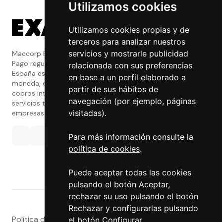
Utilizamos cookies
Utilizamos cookies propias y de
terceros para analizar nuestros
servicios y mostrarle publicidad
Maccorp Exact Change es una Entidad de
Pago regulada y con licencia del Banco de
relacionada con sus preferencias
España especializada en cambio de
en base a un perfil elaborado a
moneda, divisas, transferencias, pagos y
partir de sus hábitos de
cobros internacionales que presta estos
navegación (por ejemplo, páginas
servicios tanto a particulares como a
visitadas).
empresas.
Para más información consulte la
política de cookies
.
Puede aceptar todas las cookies
pulsando el botón Aceptar,
rechazar su uso pulsando el botón
Rechazar y configurarlas pulsando
Política de privacidad
|
Atención al Cliente
|
Aviso legal
|
el botón Configurar.