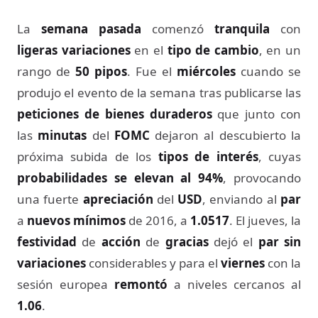
La
semana pasada
comenzó
tranquila
con
ligeras variaciones
en el
tipo de cambio
, en un
rango de
50 pipos
. Fue el
miércoles
cuando se
produjo el evento de la semana tras publicarse las
peticiones de bienes duraderos
que junto con
las
minutas
del
FOMC
dejaron al descubierto la
próxima subida de los
tipos de interés
, cuyas
probabilidades se elevan al 94%
, provocando
una fuerte
apreciación
del
USD
, enviando al
par
a
nuevos mínimos
de 2016, a
1.0517
. El jueves, la
festividad
de
acción
de
gracias
dejó el
par
sin
variaciones
considerables y para el
viernes
con la
sesión europea
remontó
a niveles cercanos al
1.06
.