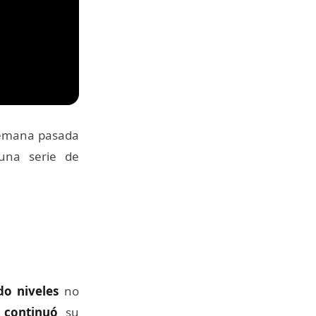
semana pasada
na serie de
do niveles
no
 continuó
su