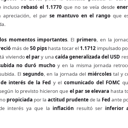
 incluso
rebasó el 1.1770
que no se veía desde
ener
a apreciación, el par
se mantuvo en el rango
que es
da.
dos momentos importantes
. El
primero
, en la jorn
reció
más de
50 pips
hasta tocar el
1.1712
impulsado po
tá viviendo
el par
y una
caída generalizada del USD
res
subida no duró mucho
y en la misma jornada retroce
subida. El
segundo
, en la jornada del
miércoles
tal y 
 de interés de la Fed
y el
comunicado del FOMC
qu
egún lo previsto hicieron que
el par
se elevara
hasta t
ino
propiciada
por la
actitud prudente
de la
Fed
ante po
 de interés ya que la
inflación
resultó ser
inferior 