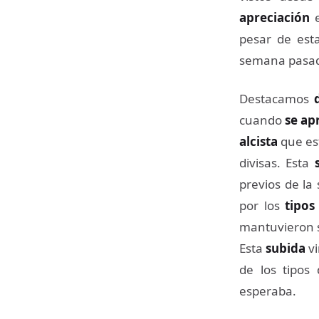
apreciación
e
pesar de est
semana pasa
Destacamos
cuando
se ap
alcista
que es
divisas. Esta
previos de la 
por los
tipos
mantuvieron s
Esta
subida
v
de los tipos
esperaba.