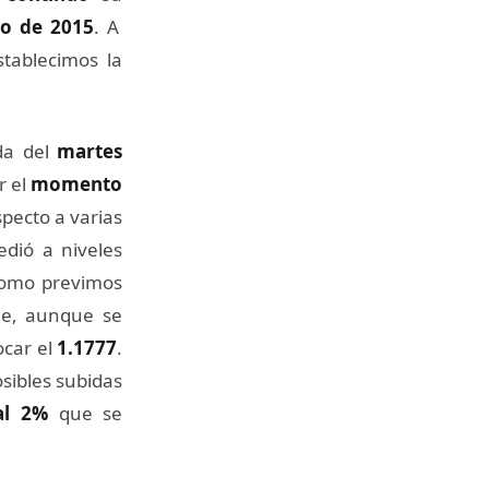
o de 2015
. A
tablecimos la
ada del
martes
r el
momento
pecto a varias
dió a niveles
como previmos
e, aunque se
ocar el
1.1777
.
sibles subidas
al 2%
que se