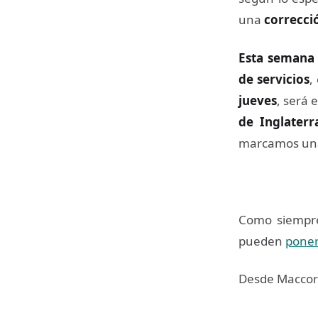
una
correcci
Esta semana
de servicios
,
jueves
, será 
de Inglaterr
marcamos u
Como siempre,
pueden
poner
Desde Maccorp