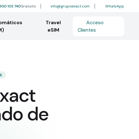
900 103 740
Gratuito
info@grupoexact.com
WhatsApp
tomáticos
Travel
Acceso
M)
eSIM
Clientes
S
Exact
ado de