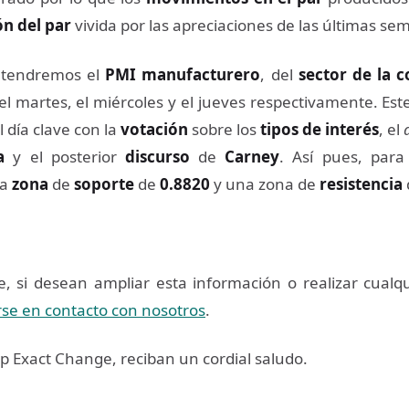
ón del par
vivida por las apreciaciones de las últimas se
tendremos el
PMI manufacturero
, del
sector de la c
 el martes, el miércoles y el jueves respectivamente. Este
el día clave con la
votación
sobre los
tipos de interés
, el
a
y el posterior
discurso
de
Carney
. Así pues, par
na
zona
de
soporte
de
0.8820
y una zona de
resistencia
 si desean ampliar esta información o realizar cualq
se en contacto con nosotros
.
 Exact Change, reciban un cordial saludo.