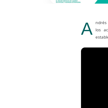
A
ndrés 
los a
establ