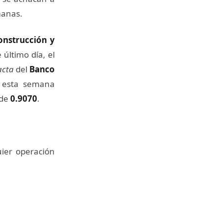
manas.
onstrucción y
 último día, el
acta
del
Banco
a esta semana
de
0.9070
.
uier operación