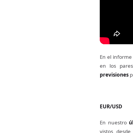
En el informe
en los par
previsiones
p
EUR/USD
En nuestro
ú
vistos desd