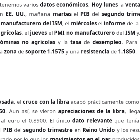
tenemos varios
datos económicos
.
Hoy lunes
la
venta
en
EE. UU
., mañana
martes
el
PIB
del
segundo trime
 manufacturero del ISM
, el
miércoles
el
informe
de la
grícolas
, el
jueves
el
PMI no manufacturero
del
ISM
y,
óminas no agrícolas
y la
tasa
de
desempleo
. Para
na
zona
de
soporte
1.1575
y una
resistencia
de
1.1850
.
asada
, el
cruce con la libra
acabó prácticamente como
60
. Aun así, se vieron
apreciaciones de la libra
, lleg
al euro el 0.8900. El único
dato relevante
que tenía
el
PIB
del
segundo trimestre
en
Reino Unido
y los res
rado por lo que los
movimientos en el par
producidos