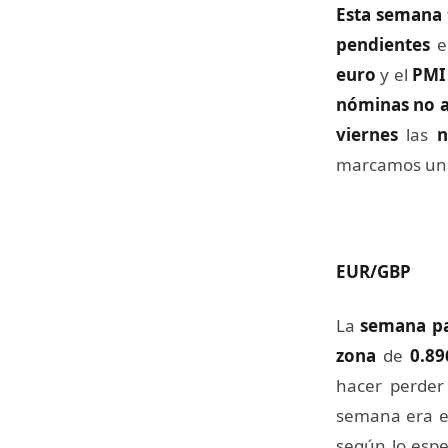
Esta semana
pendientes
euro
y el
PMI
nóminas no a
viernes
las
n
marcamos u
EUR/GBP
La
semana p
zona
de
0.89
hacer perder 
semana era 
según lo espe