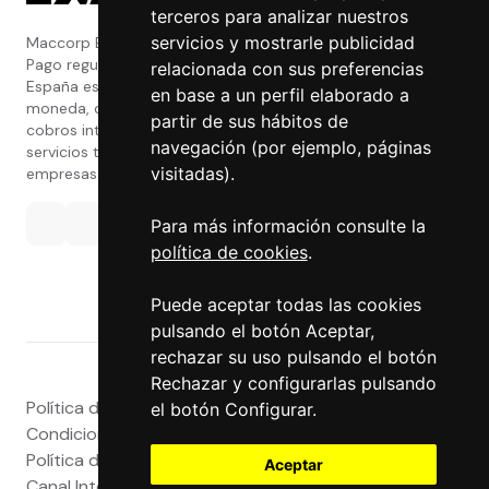
terceros para analizar nuestros
servicios y mostrarle publicidad
Maccorp Exact Change es una Entidad de
Pago regulada y con licencia del Banco de
relacionada con sus preferencias
España especializada en cambio de
en base a un perfil elaborado a
moneda, divisas, transferencias, pagos y
partir de sus hábitos de
cobros internacionales que presta estos
navegación (por ejemplo, páginas
servicios tanto a particulares como a
visitadas).
empresas.
Para más información consulte la
política de cookies
.
Puede aceptar todas las cookies
pulsando el botón Aceptar,
rechazar su uso pulsando el botón
Rechazar y configurarlas pulsando
Política de privacidad
|
Atención al Cliente
|
Aviso legal
|
el botón Configurar.
Condiciones de uso web
|
Tablón de Anuncios
|
Política de Cookies
|
Política de Calidad
|
Aceptar
Canal Interno
|
Canal Externo
|
Accesibilidad