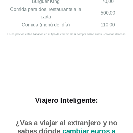
Burguer King
70,00
Comida para dos, restaurante a la
500,00
carta
Comida (menú del día)
110,00
Estos precios están basados en el tipo de cambio de la
compra online euros - coronas danesas
Viajero Inteligente:
¿Vas a viajar al extranjero y no
sabes dónde
cambiar euros a