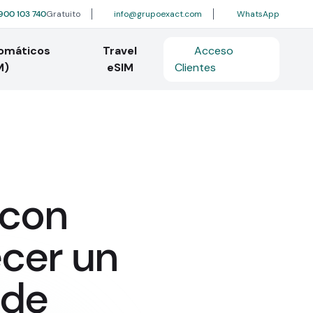
900 103 740
Gratuito
info@grupoexact.com
WhatsApp
tomáticos
Travel
Acceso
M)
eSIM
Clientes
 con
cer un
 de