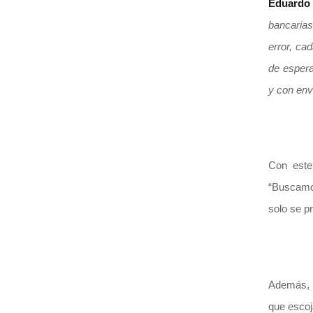
Eduardo 
bancaria
error, ca
de espera
y con enví
Con este
“Buscamos
solo se p
Además, p
que escoj