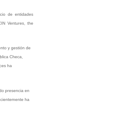
cio de entidades
CIN Ventures, the
ento y gestión de
blica Checa,
ces ha
ndo presencia en
Recientemente ha