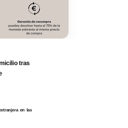
icilio tras
ge
xtranjera en las