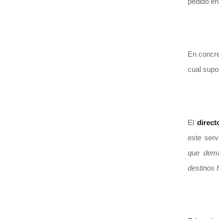
pedido en
En concre
cual supo
El
direct
este serv
que dema
destinos f