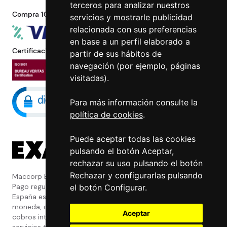
terceros para analizar nuestros
Compra 100% segura
servicios y mostrarle publicidad
relacionada con sus preferencias
en base a un perfil elaborado a
Certificaciones
partir de sus hábitos de
navegación (por ejemplo, páginas
visitadas).
Para más información consulte la
política de cookies
.
Puede aceptar todas las cookies
pulsando el botón Aceptar,
rechazar su uso pulsando el botón
Rechazar y configurarlas pulsando
Maccorp Exact Change es una Entidad de
Pago regulada y con licencia del Banco de
el botón Configurar.
España especializada en cambio de
moneda, divisas, transferencias, pagos y
Aceptar
cobros internacionales que presta estos