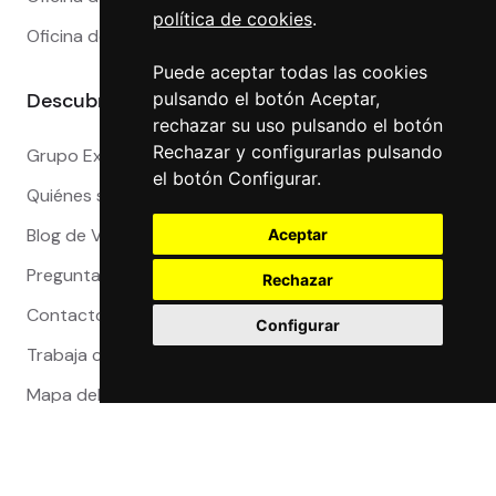
política de cookies
.
Oficina de Cambio en Valencia
Puede aceptar todas las cookies
Descubre más
pulsando el botón Aceptar,
rechazar su uso pulsando el botón
Rechazar y configurarlas pulsando
Grupo Exact
el botón Configurar.
Quiénes somos
Blog de Viajeros
Aceptar
Preguntas Frecuentes
Rechazar
Contacto
Configurar
Trabaja con nosotros
Mapa del sitio
Reclamaciones
Compra 100% segura