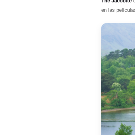
The Jacobite
c
en las películ