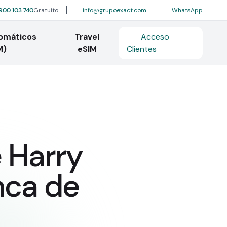
900 103 740
Gratuito
info@grupoexact.com
WhatsApp
tomáticos
Travel
Acceso
M)
eSIM
Clientes
e Harry
nca de