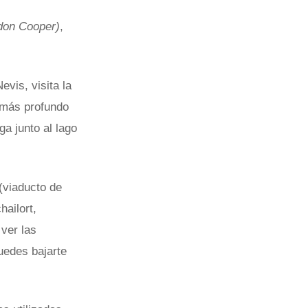
don Cooper)
,
vis, visita la
e más profundo
a junto al lago
(viaducto de
hailort,
 ver las
uedes bajarte