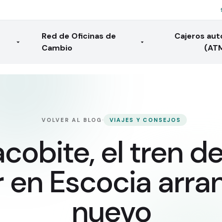
Red de Oficinas de
Cajeros au
Cambio
(AT
·
VOLVER AL BLOG
VIAJES Y CONSEJOS
cobite, el tren d
r en Escocia arra
nuevo