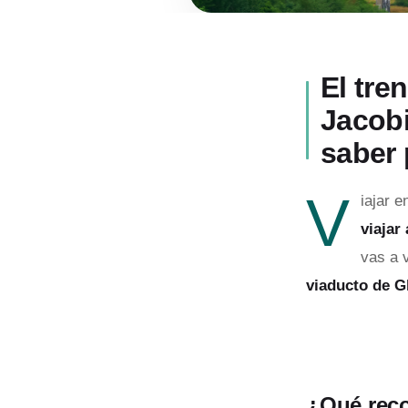
El tre
Jacobi
saber 
V
iajar e
viajar
vas a 
viaducto de G
¿Qué reco