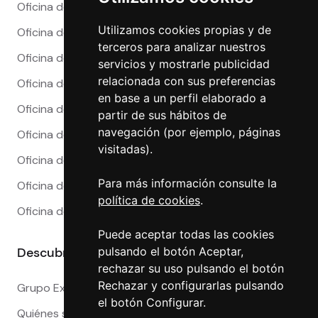
Oficina de Cambio en Alicante
Utilizamos cookies propias y de
Oficina de Cambio en Barcelona
terceros para analizar nuestros
Oficina de Cambio en Córdoba
servicios y mostrarle publicidad
relacionada con sus preferencias
Oficina de Cambio en Granada
en base a un perfil elaborado a
Oficina de Cambio en Madrid
partir de sus hábitos de
navegación (por ejemplo, páginas
Oficina de Cambio en Málaga
visitadas).
Oficina de Cambio en Marbella
Para más información consulte la
Oficina de Cambio en Sevilla
política de cookies
.
Oficina de Cambio en Valencia
Puede aceptar todas las cookies
pulsando el botón Aceptar,
Descubre más
rechazar su uso pulsando el botón
Rechazar y configurarlas pulsando
Grupo Exact
el botón Configurar.
Quiénes somos