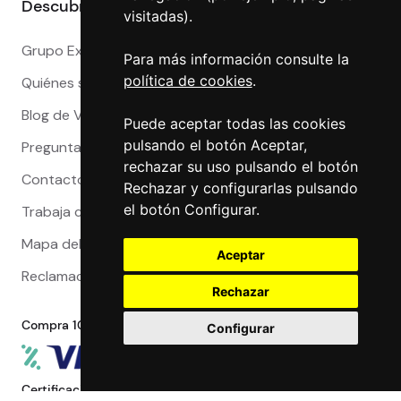
Descubre más
visitadas).
Grupo Exact
Para más información consulte la
política de cookies
.
Quiénes somos
Blog de Viajeros
Puede aceptar todas las cookies
pulsando el botón Aceptar,
Preguntas Frecuentes
rechazar su uso pulsando el botón
Contacto
Rechazar y configurarlas pulsando
el botón Configurar.
Trabaja con nosotros
Mapa del sitio
Aceptar
Reclamaciones
Rechazar
Compra 100% segura
Configurar
Certificaciones