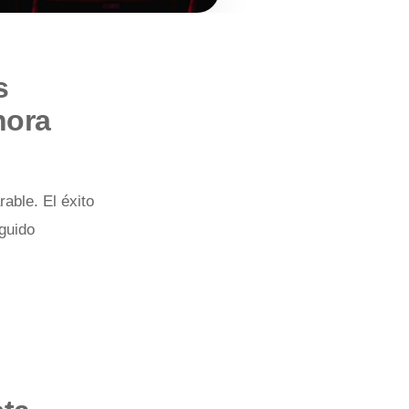
s
hora
able. El éxito
guido