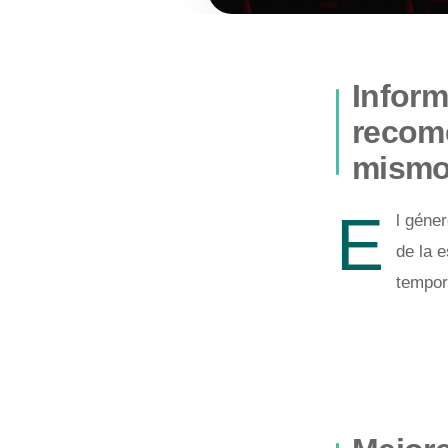
Inform
recom
mismo
E
l géne
de la 
tempor