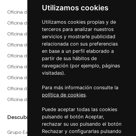
Utilizamos cookies
Oficina de Cambio en Alicante
Utilizamos cookies propias y de
Oficina de Cambio en Barcelona
terceros para analizar nuestros
Oficina de Cambio en Córdoba
servicios y mostrarle publicidad
relacionada con sus preferencias
Oficina de Cambio en Granada
en base a un perfil elaborado a
Oficina de Cambio en Madrid
partir de sus hábitos de
navegación (por ejemplo, páginas
Oficina de Cambio en Málaga
visitadas).
Oficina de Cambio en Marbella
Para más información consulte la
Oficina de Cambio en Sevilla
política de cookies
.
Oficina de Cambio en Valencia
Puede aceptar todas las cookies
Descubre más
pulsando el botón Aceptar,
rechazar su uso pulsando el botón
Rechazar y configurarlas pulsando
Grupo Exact