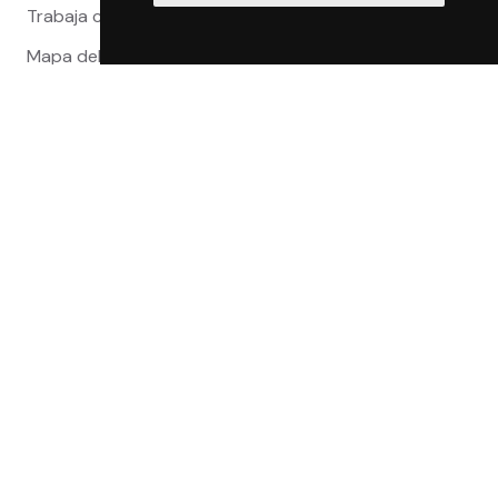
Trabaja con nosotros
Mapa del sitio
Reclamaciones
Compra 100% segura
Certificaciones