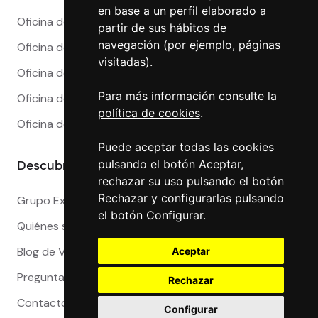
en base a un perfil elaborado a
Oficina de Cambio en Madrid
partir de sus hábitos de
navegación (por ejemplo, páginas
Oficina de Cambio en Málaga
visitadas).
Oficina de Cambio en Marbella
Para más información consulte la
Oficina de Cambio en Sevilla
política de cookies
.
Oficina de Cambio en Valencia
Puede aceptar todas las cookies
Descubre más
pulsando el botón Aceptar,
rechazar su uso pulsando el botón
Rechazar y configurarlas pulsando
Grupo Exact
el botón Configurar.
Quiénes somos
Blog de Viajeros
Aceptar
Preguntas Frecuentes
Rechazar
Contacto
Configurar