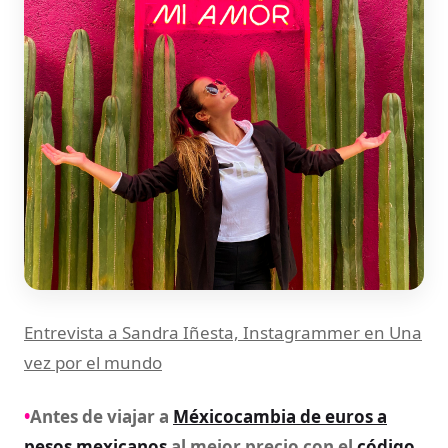
Entrevista a Sandra Iñesta, Instagrammer en Una
vez por el mundo
•
Antes de viajar a
Méxicocambia de euros a
pesos mexicanos
al mejor precio con el
código