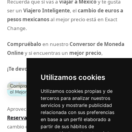
Recuerda que si vas a
viajar a México
y te gusta
ser un
Viajero Inteligente
, el
cambio de euros a
pesos mexicanos
al mejor precio está en Exact
Change.
Compruébalo
en nuestro
Conversor de Moneda
Online
y si encuentras un
mejor precio
,
¡Te devolvemos la diferencia!
Utilizamos cookies
Utilizamos cookies propias y de
terceros para analizar nuestros
servicios y mostrarle publicidad
Aprovecha nuestros
Servicios de Compra o
relacionada con sus preferencias
Reserva de Pesos Mexicanos
al mejor tipo de
en base a un perfil elaborado a
cambio en nuestra página web o por teléfono 900
partir de sus hábitos de